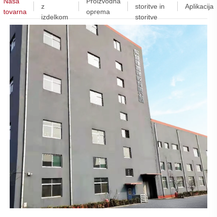
Naša
Proizvodna
z
storitve in
Aplikacija
tovarna
oprema
izdelkom
storitve