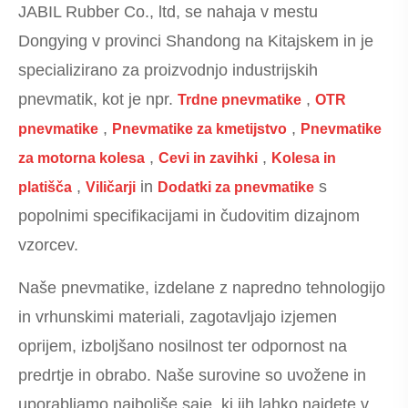
JABIL Rubber Co., ltd, se nahaja v mestu
Dongying v provinci Shandong na Kitajskem in je
specializirano za proizvodnjo industrijskih
pnevmatik, kot je npr.
,
Trdne pnevmatike
OTR
,
,
pnevmatike
Pnevmatike za kmetijstvo
Pnevmatike
,
,
za motorna kolesa
Cevi in ​​zavihki
Kolesa in
,
in
s
platišča
Viličarji
Dodatki za pnevmatike
popolnimi specifikacijami in čudovitim dizajnom
vzorcev.
Naše pnevmatike, izdelane z napredno tehnologijo
in vrhunskimi materiali, zagotavljajo izjemen
oprijem, izboljšano nosilnost ter odpornost na
predrtje in obrabo. Naše surovine so uvožene in
uporabljamo najboljše saje, ki jih lahko najdete v