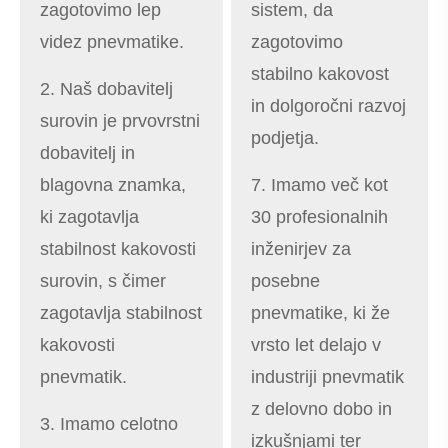
zagotovimo lep
sistem, da
videz pnevmatike.
zagotovimo
stabilno kakovost
2. Naš dobavitelj
in dolgoročni razvoj
surovin je prvovrstni
podjetja.
dobavitelj in
blagovna znamka,
7. Imamo več kot
ki zagotavlja
30 profesionalnih
stabilnost kakovosti
inženirjev za
surovin, s čimer
posebne
zagotavlja stabilnost
pnevmatike, ki že
kakovosti
vrsto let delajo v
pnevmatik.
industriji pnevmatik
z delovno dobo in
3. Imamo celotno
izkušnjami ter