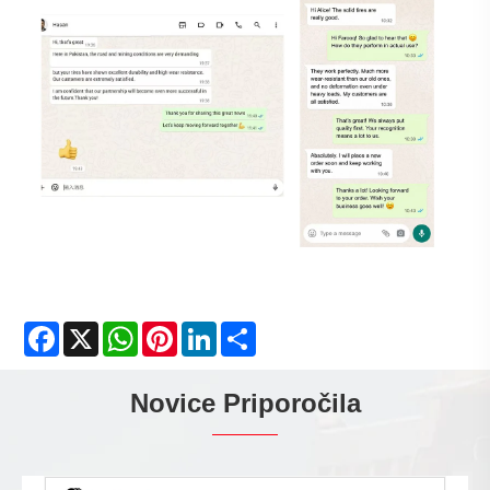
Facebook
X
WhatsApp
Pinterest
LinkedIn
Share
Novice Priporočila