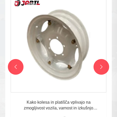
Katera so najboljša poprodajna kolesa za
zmogljivost
Poglej več >>

