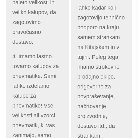
paleto velikosti in
lahko kadar koli
veliko kalupov, da
zagotovijo tehnično
zagotovimo
podporo na kraju
pravočasno
samem strankam
dostavo.
na Kitajskem in v
4. Imamo lastno
tujini. Poleg tega
tovarno kalupov za
imamo strokovno
pnevmatike. Sami
prodajno ekipo,
lahko izdelamo
odgovorno za
kalupe za
povpraševanje,
pnevmatike! Vse
načrtovanje
velikosti ali vzorci
proizvodnje,
pnevmatik, ki vas
dostavo itd., da
zanimajo, samo
strankam