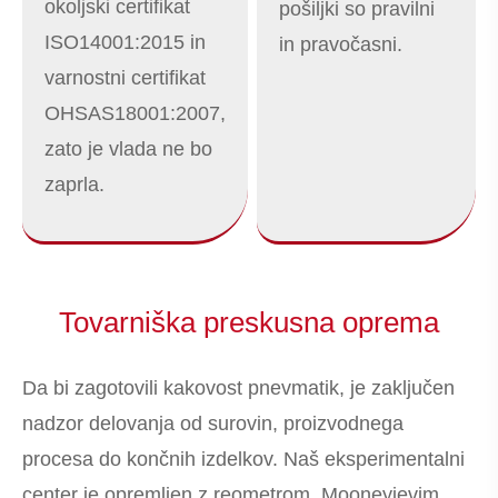
okoljski certifikat
pošiljki so pravilni
ISO14001:2015 in
in pravočasni.
varnostni certifikat
OHSAS18001:2007,
zato je vlada ne bo
zaprla.
Tovarniška preskusna oprema
Da bi zagotovili kakovost pnevmatik, je zaključen
nadzor delovanja od surovin, proizvodnega
procesa do končnih izdelkov. Naš eksperimentalni
center je opremljen z reometrom, Mooneyjevim