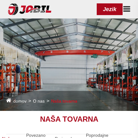
Jezik
domov
O nas
Naša tovarna
NAŠA TOVARNA
Povezano
Poprodajne