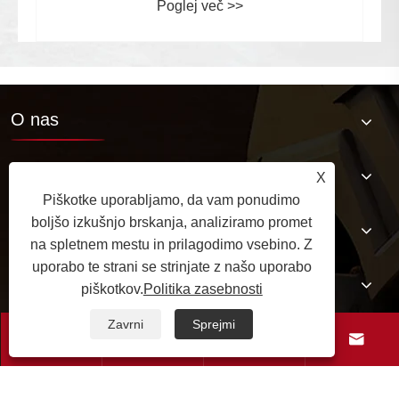
O nas
Izdelki
X
Piškotke uporabljamo, da vam ponudimo
boljšo izkušnjo brskanja, analiziramo promet
Baza znanja o pnevmatikah
na spletnem mestu in prilagodimo vsebino. Z
uporabo te strani se strinjate z našo uporabo
Kontaktiraj nas
piškotkov.
Politika zasebnosti
Zavrni
Sprejmi



