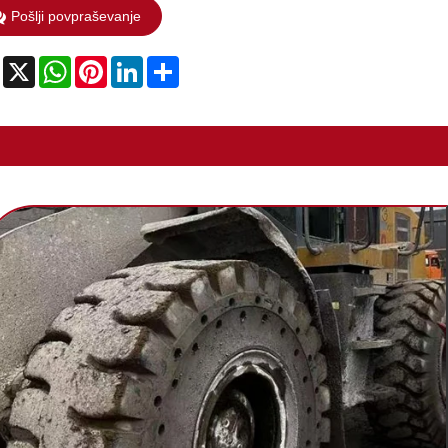
Pošlji povpraševanje
Facebook
X
WhatsApp
Pinterest
LinkedIn
Share