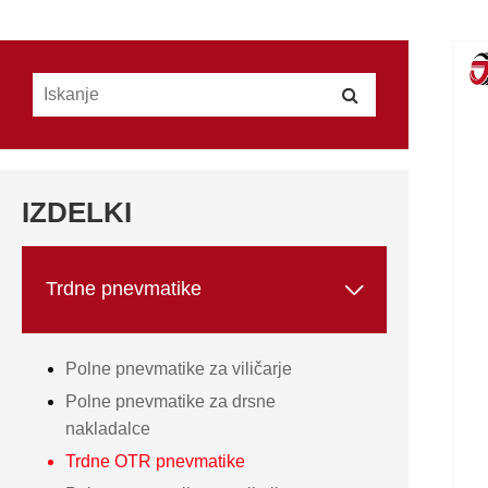
IZDELKI

Trdne pnevmatike
Polne pnevmatike za viličarje
Polne pnevmatike za drsne
nakladalce
Trdne OTR pnevmatike