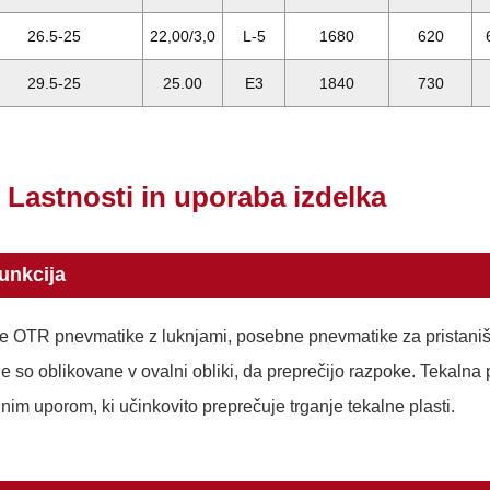
26.5-25
22,00/3,0
L-5
1680
620
29.5-25
25.00
E3
1840
730
Lastnosti in uporaba izdelka
unkcija
e OTR pnevmatike z luknjami, posebne pnevmatike za pristaniške
je so oblikovane v ovalni obliki, da preprečijo razpoke. Tekalna
lnim uporom, ki učinkovito preprečuje trganje tekalne plasti.