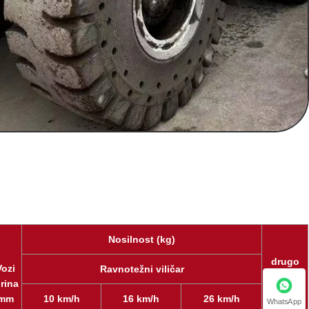
Nosilnost (kg)
drugo
Vozi
Ravnotežni viličar
Viličar
irina
mm
10 km/h
16 km/h
26 km/h
WhatsApp