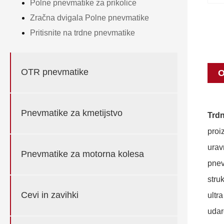
Polne pnevmatike za prikolice
Zračna dvigala Polne pnevmatike
Pritisnite na trdne pnevmatike
OTR pnevmatike
O
Pnevmatike za kmetijstvo
Trd
proi
urav
Pnevmatike za motorna kolesa
pnev
stru
Cevi in ​​zavihki
ultr
udar