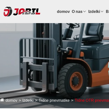
domov
O nas
Izdelki
B
domov
Izdelki
Trdne pnevmatike
Trdne OTR pnevmat