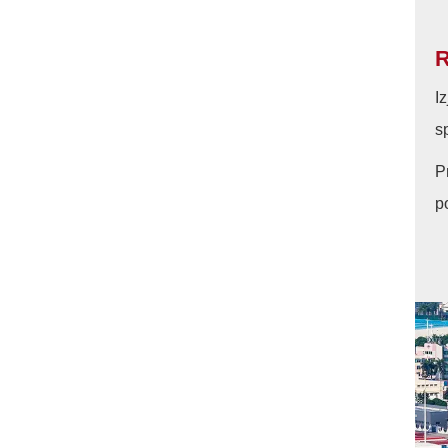
R
I
s
P
p