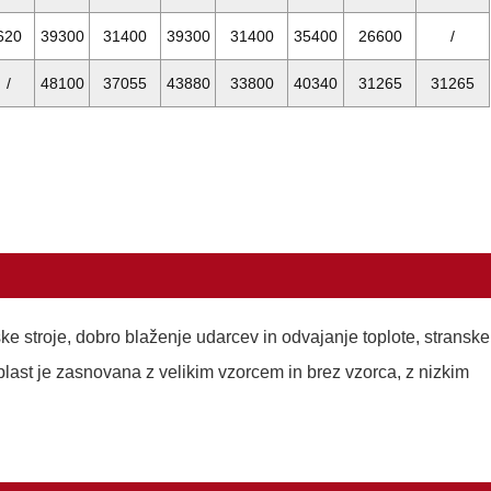
620
39300
31400
39300
31400
35400
26600
/
/
48100
37055
43880
33800
40340
31265
31265
 stroje, dobro blaženje udarcev in odvajanje toplote, stranske
 plast je zasnovana z velikim vzorcem in brez vzorca, z nizkim