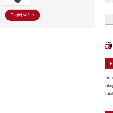
Poglej več
F
Trdn
lukn
kota