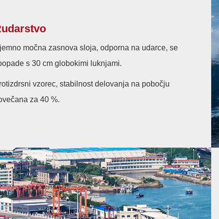
udarstvo
zjemno močna zasnova sloja, odporna na udarce, se
popade s 30 cm globokimi luknjami.
rotizdrsni vzorec, stabilnost delovanja na pobočju
ovečana za 40 %.