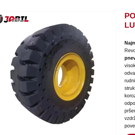
PO
LU
Najm
Revo
pnev
visok
odva
rudni
struk
koro
odpor
prše
vzdrž
poveč