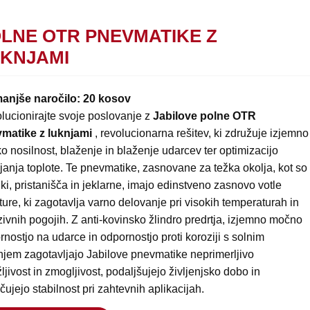
LNE OTR PNEVMATIKE Z
KNJAMI
anjše naročilo: 20 kosov
lucionirajte svoje poslovanje z
Jabilove polne OTR
matike z luknjami
, revolucionarna rešitev, ki združuje izjemno
o nosilnost, blaženje in blaženje udarcev ter optimizacijo
janja toplote. Te pnevmatike, zasnovane za težka okolja, kot so
ki, pristanišča in jeklarne, imajo edinstveno zasnovo votle
ture, ki zagotavlja varno delovanje pri visokih temperaturah in
zivnih pogojih. Z anti-kovinsko žlindro predrtja, izjemno močno
nostjo na udarce in odpornostjo proti koroziji s solnim
njem zagotavljajo Jabilove pnevmatike neprimerljivo
ljivost in zmogljivost, podaljšujejo življenjsko dobo in
ujejo stabilnost pri zahtevnih aplikacijah.