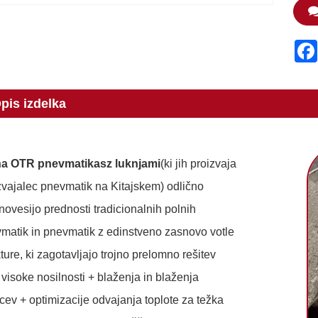
pis izdelka
na OTR pnevmatika
s
z luknjami
(ki jih proizvaja
zvajalec pnevmatik na Kitajskem) odlično
novesijo prednosti tradicionalnih polnih
matik in pnevmatik z edinstveno zasnovo votle
kture, ki zagotavljajo trojno prelomno rešitev
a visoke nosilnosti + blaženja in blaženja
cev + optimizacije odvajanja toplote za težka