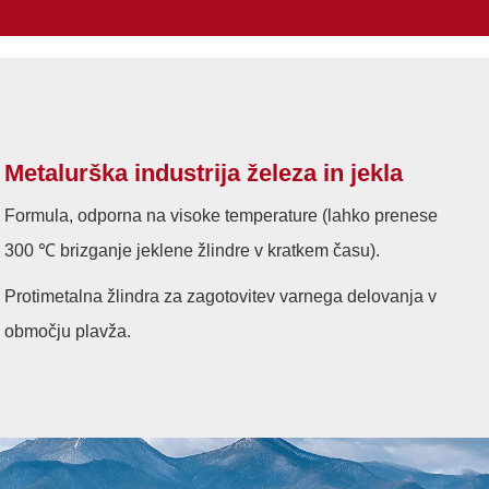
Metalurška industrija železa in jekla
Formula, odporna na visoke temperature (lahko prenese
300 ℃ brizganje jeklene žlindre v kratkem času).
Protimetalna žlindra za zagotovitev varnega delovanja v
območju plavža.