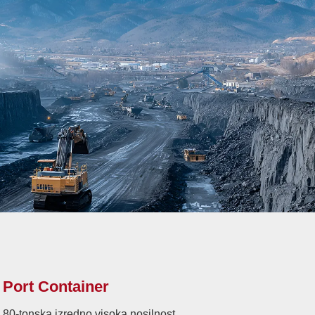
Port Container
80-tonska izredno visoka nosilnost.