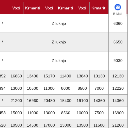
Vozi
Krmariti
Vozi
Krmariti
Vozi
Krmariti
16 km/h
E-Mail
/
Z luknjo
6360
/
Z luknjo
6650
/
Z luknjo
9030
352
16860
13490
15170
11400
13840
10130
12130
394
13000
10500
11000
8000
8500
7000
12220
/
21200
16960
20480
15400
19100
14360
14360
458
15000
11000
13000
8560
10000
7500
16900
520
19500
14500
17000
13000
13500
11500
21260