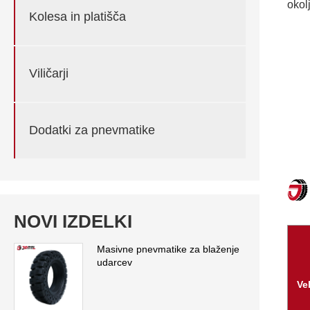
okolj
Kolesa in platišča
Viličarji
Dodatki za pnevmatike
NOVI IZDELKI
Masivne pnevmatike za blaženje
udarcev
Ve