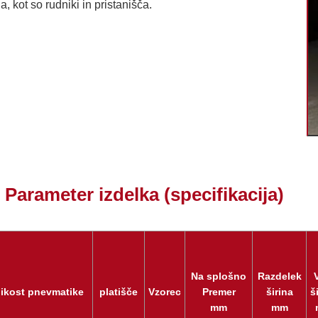
a, kot so rudniki in pristanišča.
Parameter izdelka (specifikacija)
Na splošno
Razdelek
likost pnevmatike
platišče
Vzorec
Premer
širina
š
mm
mm