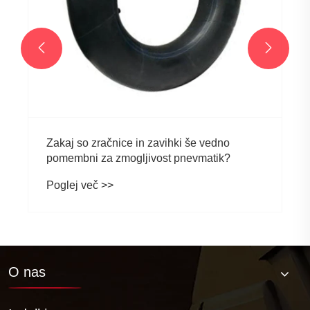


Zakaj so zračnice in zavihki še vedno
pomembni za zmogljivost pnevmatik?
Poglej več >>
O nas