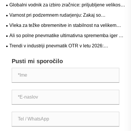
težke delovne tokove?
Globalni vodnik za izbiro zračnice: priljubljene velikosti
in aplikacije na podlagi scenarijev za naravno ali butilno
Varnost pri podzemnem rudarjenju: Zakaj so
gumo
pnevmatike serije L-5S ključne za odpravo dragih
Vleka za težke obremenitve in stabilnost na velikem
izpadov LHD
prehodu: Trendi povpraševanja po gumijastih
Ali so polne pnevmatike ultimativna sprememba iger za
pnevmatikah za viličarje z dvigalom in operativni vodnik
težke operacije?
Trendi v industriji pnevmatik OTR v letu 2026:
zmogljivost, trajnost in inovacije storitev
Pusti mi sporočilo