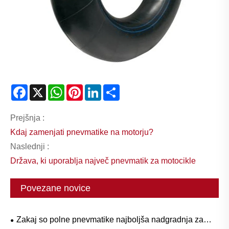
Facebook
X
WhatsApp
Pinterest
LinkedIn
Share
Prejšnja :
Kdaj zamenjati pnevmatike na motorju?
Naslednji :
Država, ki uporablja največ pnevmatik za motocikle
Povezane novice
Zakaj so polne pnevmatike najboljša nadgradnja za