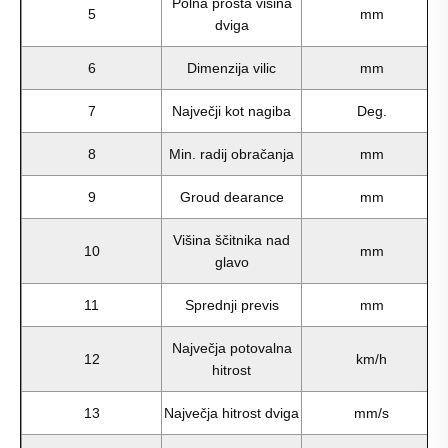
Polna prosta višina
5
mm
dviga
6
Dimenzija vilic
mm
7
Največji kot nagiba
Deg.
8
Min. radij obračanja
mm
9
Groud dearance
mm
Višina ščitnika nad
10
mm
glavo
11
Sprednji previs
mm
Največja potovalna
12
km/h
hitrost
13
Največja hitrost dviga
mm/s