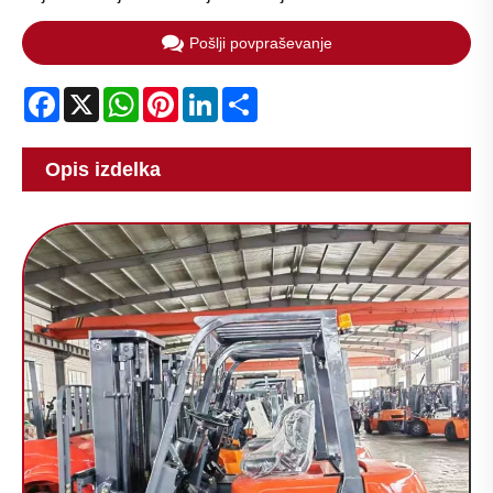
Pošlji povpraševanje
Facebook
X
WhatsApp
Pinterest
LinkedIn
Share
Opis izdelka