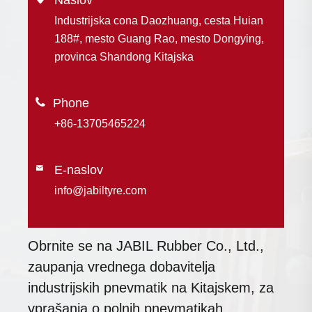
Naslov
Industrijska cona Daozhuang, cesta Huian
188#, mesto Guang Rao, mesto Dongying,
provinca Shandong Kitajska

+86-13705465224
E-naslov

info@jabiltyre.com
Obrnite se na JABIL Rubber Co., Ltd.,
zaupanja vrednega dobavitelja
industrijskih pnevmatik na Kitajskem, za
vprašanja o polnih pnevmatikah,