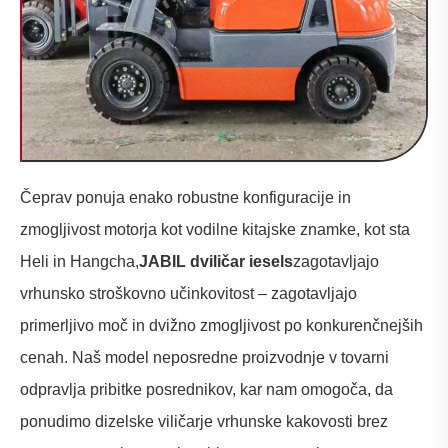
Čeprav ponuja enako robustne konfiguracije in
zmogljivost motorja kot vodilne kitajske znamke, kot sta
Heli in Hangcha,
JABIL d
viličar iesel
s
zagotavljajo
vrhunsko stroškovno učinkovitost – zagotavljajo
primerljivo moč in dvižno zmogljivost po konkurenčnejših
cenah. Naš model neposredne proizvodnje v tovarni
odpravlja pribitke posrednikov, kar nam omogoča, da
ponudimo dizelske viličarje vrhunske kakovosti brez