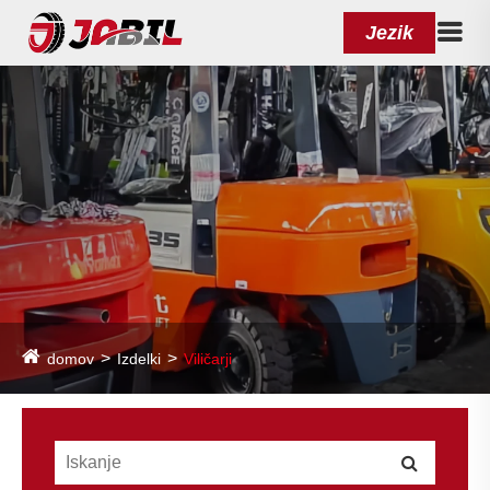
Jezik
domov
Izdelki
Viličarji