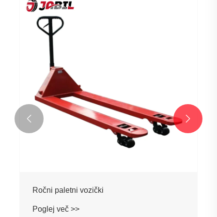
Električni paletni tovornjaki
Poglej več >>

