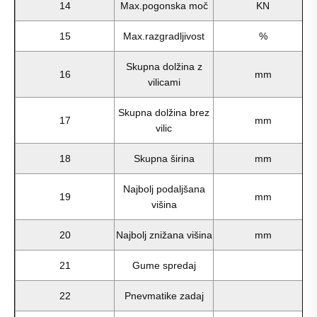
14
Max.pogonska moč
KN
15
Max.razgradljivost
%
Skupna dolžina z
16
mm
vilicami
Skupna dolžina brez
17
mm
vilic
18
Skupna širina
mm
Najbolj podaljšana
19
mm
višina
20
Najbolj znižana višina
mm
21
Gume spredaj
22
Pnevmatike zadaj