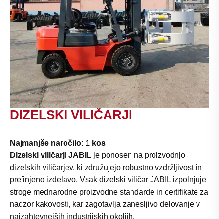
DIZELSKI VILIČARJI
Najmanjše naročilo: 1 kos
Dizelski viličarji JABIL
je ponosen na proizvodnjo
dizelskih viličarjev, ki združujejo robustno vzdržljivost in
prefinjeno izdelavo. Vsak dizelski viličar JABIL izpolnjuje
stroge mednarodne proizvodne standarde in certifikate za
nadzor kakovosti, kar zagotavlja zanesljivo delovanje v
najzahtevnejših industrijskih okoljih.