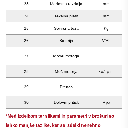
23
Medosna razdalja
mm
24
Tekalna plast
mm
25
Servisna teža
Kg
26
Baterija
V/Ah
27
Model motorja
28
Moč motorja
kw/r.p.m
29
Prenos
30
Delovni pritisk
Mpa
*Med izdelkom ter slikami in parametri v brošuri so
lahko manjše razlike, ker se izdelki nenehno