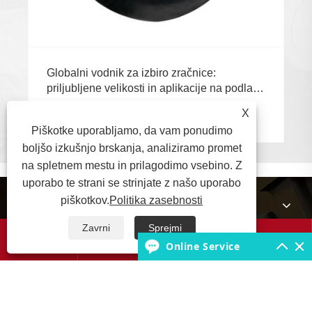
Globalni vodnik za izbiro zračnice:
priljubljene velikosti in aplikacije na podlagi
scenarijev za naravno ali butilno gumo
X
Poglej več >>
Piškotke uporabljamo, da vam ponudimo
boljšo izkušnjo brskanja, analiziramo promet
na spletnem mestu in prilagodimo vsebino. Z
uporabo te strani se strinjate z našo uporabo
piškotkov.
Politika zasebnosti
O nas
Zavrni
Sprejmi




Izdelki
Online Service
Baza znanja o pnevmatikah