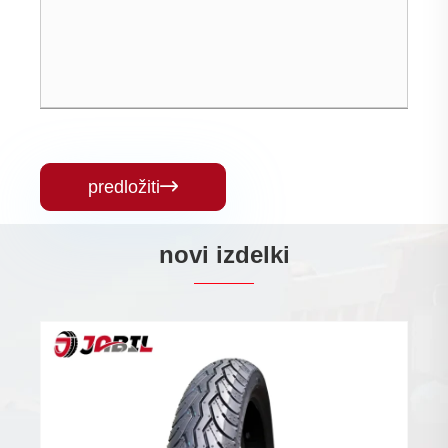
predložiti

novi izdelki
Ročni paletni vozički
Poglej več >>