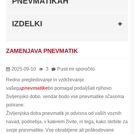
PNEVMATIKAH
IZDELKI
ZAMENJAVA PNEVMATIK
2025-09-10
3
Pusti mi sporočilo
Redno pregledovanje in vzdrževanje
vašega
pnevmatike
bo pomagal podaljšati njihovo
življenjsko dobo, vendar bodo vse pnevmatike sčasoma
polirane.
Življenjska doba pnevmatik je odvisna od vaših voznih
navad, podnebja, v katerem živite, in tega, kako skrbite za
svoje pnevmatike. Vse obrabljene ali poškodovane