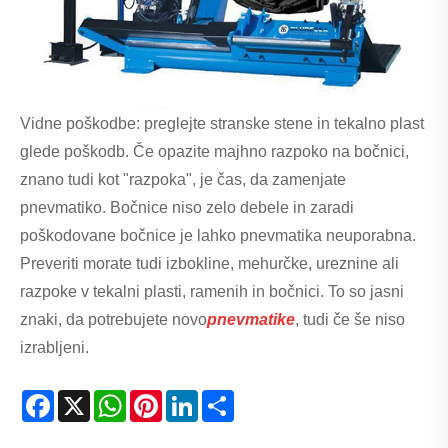
Vidne poškodbe: preglejte stranske stene in tekalno plast
glede poškodb. Če opazite majhno razpoko na bočnici,
znano tudi kot "razpoka", je čas, da zamenjate
pnevmatiko. Bočnice niso zelo debele in zaradi
poškodovane bočnice je lahko pnevmatika neuporabna.
Preveriti morate tudi izbokline, mehurčke, ureznine ali
razpoke v tekalni plasti, ramenih in bočnici. To so jasni
znaki, da potrebujete novo
pnevmatike
, tudi če še niso
izrabljeni.
Facebook
X
WhatsApp
Pinterest
LinkedIn
Share