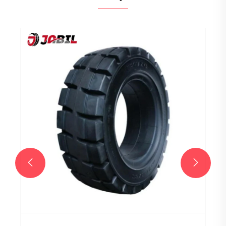
Kakšni so razlogi za odstopanje ali
neenakomerno obrabo polne gume? Kako
ga je mogoče preprečiti?
Poglej več >>

