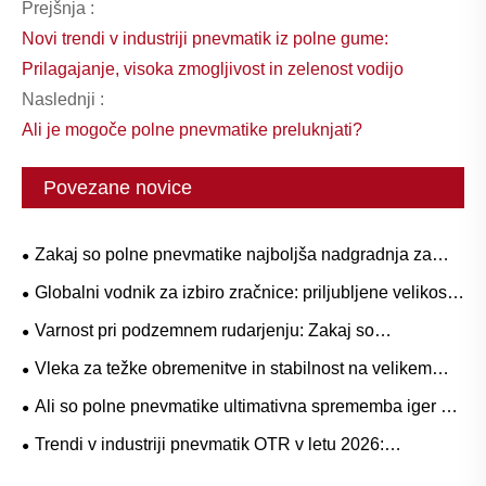
Prejšnja :
Novi trendi v industriji pnevmatik iz polne gume:
Prilagajanje, visoka zmogljivost in zelenost vodijo
Naslednji :
Ali je mogoče polne pnevmatike preluknjati?
Povezane novice
Zakaj so polne pnevmatike najboljša nadgradnja za
težke delovne tokove?
Globalni vodnik za izbiro zračnice: priljubljene velikosti
in aplikacije na podlagi scenarijev za naravno ali butilno
Varnost pri podzemnem rudarjenju: Zakaj so
gumo
pnevmatike serije L-5S ključne za odpravo dragih
Vleka za težke obremenitve in stabilnost na velikem
izpadov LHD
prehodu: Trendi povpraševanja po gumijastih
Ali so polne pnevmatike ultimativna sprememba iger za
pnevmatikah za viličarje z dvigalom in operativni vodnik
težke operacije?
Trendi v industriji pnevmatik OTR v letu 2026:
zmogljivost, trajnost in inovacije storitev