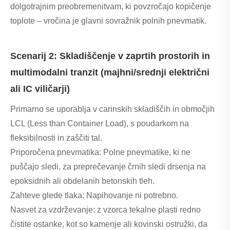
dolgotrajnim preobremenitvam, ki povzročajo kopičenje
toplote – vročina je glavni sovražnik polnih pnevmatik.
Scenarij 2: Skladiščenje v zaprtih prostorih in
multimodalni tranzit (majhni/srednji električni
ali IC viličarji)
Primarno se uporablja v carinskih skladiščih in območjih
LCL (Less than Container Load), s poudarkom na
fleksibilnosti in zaščiti tal.
Priporočena pnevmatika: Polne pnevmatike, ki ne
puščajo sledi, za preprečevanje črnih sledi drsenja na
epoksidnih ali obdelanih betonskih tleh.
Zahteve glede tlaka: Napihovanje ni potrebno.
Nasvet za vzdrževanje: z vzorca tekalne plasti redno
čistite ostanke, kot so kamenje ali kovinski ostružki, da