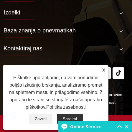
Izdelki
Baza znanja o pnevmatikah
Kontaktiraj nas
X
Piškotke uporabljamo, da vam ponudimo
boljšo izkušnjo brskanja, analiziramo promet
na spletnem mestu in prilagodimo vsebino. Z
Avtorske pravice © 2025 JABIL Rubber Co., Ltd. Vse pravice
uporabo te strani se strinjate z našo uporabo
pridržane.
Links
Sitemap
RSS
XML
Politika zasebnosti
piškotkov.
Politika zasebnosti
Zavrni
Sprejmi




Online Service