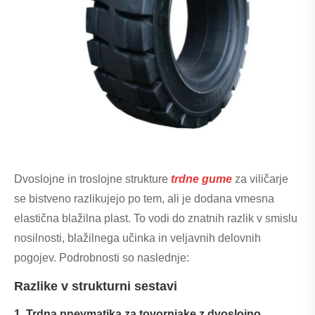
Dvoslojne in troslojne strukture
trdne gume
za viličarje
se bistveno razlikujejo po tem, ali je dodana vmesna
elastična blažilna plast. To vodi do znatnih razlik v smislu
nosilnosti, blažilnega učinka in veljavnih delovnih
pogojev. Podrobnosti so naslednje:
Razlike v strukturni sestavi
1. Trdna pnevmatika za tovornjake z dvoslojno