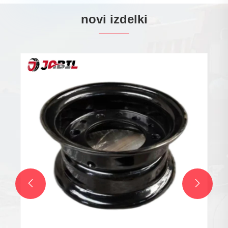
novi izdelki
Gumijasti obroči
Poglej več >>

