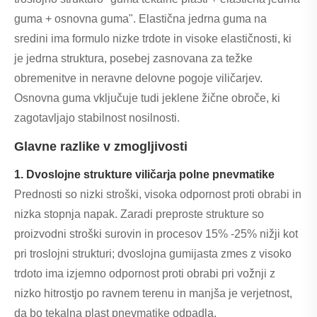
guma + osnovna guma". Elastična jedrna guma na
sredini ima formulo nizke trdote in visoke elastičnosti, ki
je jedrna struktura, posebej zasnovana za težke
obremenitve in neravne delovne pogoje viličarjev.
Osnovna guma vključuje tudi jeklene žične obroče, ki
zagotavljajo stabilnost nosilnosti.
Glavne razlike v zmogljivosti
1. Dvoslojne strukture viličarja polne pnevmatike
Prednosti so nizki stroški, visoka odpornost proti obrabi in
nizka stopnja napak. Zaradi preproste strukture so
proizvodni stroški surovin in procesov 15% -25% nižji kot
pri troslojni strukturi; dvoslojna gumijasta zmes z visoko
trdoto ima izjemno odpornost proti obrabi pri vožnji z
nizko hitrostjo po ravnem terenu in manjša je verjetnost,
da bo tekalna plast pnevmatike odpadla.