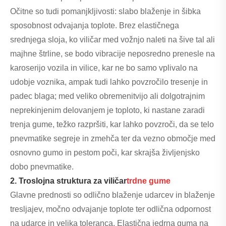
Očitne so tudi pomanjkljivosti: slabo blaženje in šibka
sposobnost odvajanja toplote. Brez elastičnega
srednjega sloja, ko viličar med vožnjo naleti na šive tal ali
majhne štrline, se bodo vibracije neposredno prenesle na
karoserijo vozila in vilice, kar ne bo samo vplivalo na
udobje voznika, ampak tudi lahko povzročilo tresenje in
padec blaga; med veliko obremenitvijo ali dolgotrajnim
neprekinjenim delovanjem je toploto, ki nastane zaradi
trenja gume, težko razpršiti, kar lahko povzroči, da se telo
pnevmatike segreje in zmehča ter da vezno območje med
osnovno gumo in pestom poči, kar skrajša življenjsko
dobo pnevmatike.
2. Troslojna struktura za viličar
trdne gume
Glavne prednosti so odlično blaženje udarcev in blaženje
tresljajev, močno odvajanje toplote ter odlična odpornost
na udarce in velika toleranca. Elastična jedrna guma na