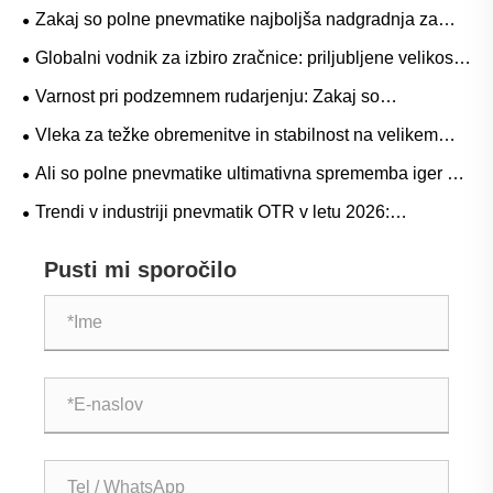
Zakaj so polne pnevmatike najboljša nadgradnja za
težke delovne tokove?
Globalni vodnik za izbiro zračnice: priljubljene velikosti
in aplikacije na podlagi scenarijev za naravno ali butilno
Varnost pri podzemnem rudarjenju: Zakaj so
gumo
pnevmatike serije L-5S ključne za odpravo dragih
Vleka za težke obremenitve in stabilnost na velikem
izpadov LHD
prehodu: Trendi povpraševanja po gumijastih
Ali so polne pnevmatike ultimativna sprememba iger za
pnevmatikah za viličarje z dvigalom in operativni vodnik
težke operacije?
Trendi v industriji pnevmatik OTR v letu 2026:
zmogljivost, trajnost in inovacije storitev
Pusti mi sporočilo