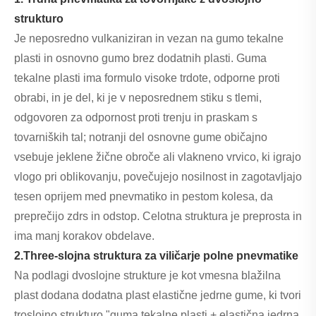
strukturo
Je neposredno vulkaniziran in vezan na gumo tekalne
plasti in osnovno gumo brez dodatnih plasti. Guma
tekalne plasti ima formulo visoke trdote, odporne proti
obrabi, in je del, ki je v neposrednem stiku s tlemi,
odgovoren za odpornost proti trenju in praskam s
tovarniških tal; notranji del osnovne gume običajno
vsebuje jeklene žične obroče ali vlakneno vrvico, ki igrajo
vlogo pri oblikovanju, povečujejo nosilnost in zagotavljajo
tesen oprijem med pnevmatiko in pestom kolesa, da
preprečijo zdrs in odstop. Celotna struktura je preprosta in
ima manj korakov obdelave.
2.Three-slojna struktura za viličarje polne pnevmatike
Na podlagi dvoslojne strukture je kot vmesna blažilna
plast dodana dodatna plast elastične jedrne gume, ki tvori
troslojno strukturo "guma tekalne plasti + elastična jedrna