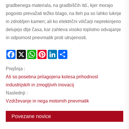
gradbenega materiala, na gradbiščih itd., kjer morajo
pogosto prevažati težko blago, na tleh pa so lahko luknje
in zdrobljen kamen; ali ko električni viličarji neprekinjeno
delujejo dlje časa, kar zahteva visoko toplotno odvajanje
in odpornost pnevmatik proti utrujenosti.
Facebook
X
WhatsApp
Pinterest
LinkedIn
Share
Prejšnja :
Ali so posebna prilagojena kolesa prihodnost
industrijskih in zmogljivih inovacij
Naslednji :
Vzdrževanje in nega motornih pnevmatik
Povezane novice