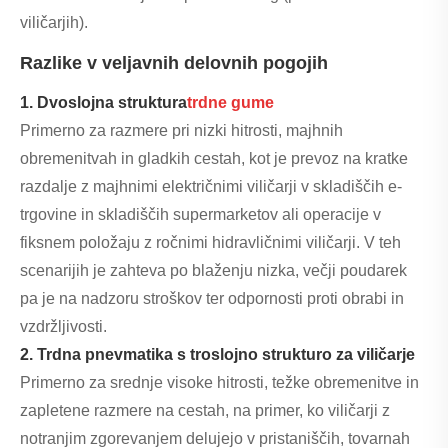
viličarjih).
Razlike v veljavnih delovnih pogojih
1. Dvoslojna struktura
trdne gume
Primerno za razmere pri nizki hitrosti, majhnih
obremenitvah in gladkih cestah, kot je prevoz na kratke
razdalje z majhnimi električnimi viličarji v skladiščih e-
trgovine in skladiščih supermarketov ali operacije v
fiksnem položaju z ročnimi hidravličnimi viličarji. V teh
scenarijih je zahteva po blaženju nizka, večji poudarek
pa je na nadzoru stroškov ter odpornosti proti obrabi in
vzdržljivosti.
2. Trdna pnevmatika s troslojno strukturo za viličarje
Primerno za srednje visoke hitrosti, težke obremenitve in
zapletene razmere na cestah, na primer, ko viličarji z
notranjim zgorevanjem delujejo v pristaniščih, tovarnah