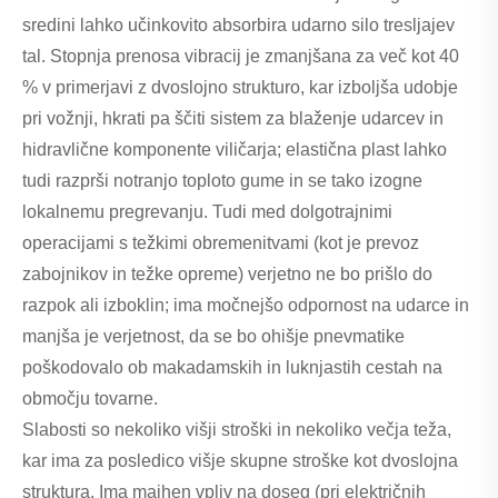
sredini lahko učinkovito absorbira udarno silo tresljajev
tal. Stopnja prenosa vibracij je zmanjšana za več kot 40
% v primerjavi z dvoslojno strukturo, kar izboljša udobje
pri vožnji, hkrati pa ščiti sistem za blaženje udarcev in
hidravlične komponente viličarja; elastična plast lahko
tudi razprši notranjo toploto gume in se tako izogne ​​
lokalnemu pregrevanju. Tudi med dolgotrajnimi
operacijami s težkimi obremenitvami (kot je prevoz
zabojnikov in težke opreme) verjetno ne bo prišlo do
razpok ali izboklin; ima močnejšo odpornost na udarce in
manjša je verjetnost, da se bo ohišje pnevmatike
poškodovalo ob makadamskih in luknjastih cestah na
območju tovarne.
Slabosti so nekoliko višji stroški in nekoliko večja teža,
kar ima za posledico višje skupne stroške kot dvoslojna
struktura. Ima majhen vpliv na doseg (pri električnih